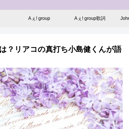
Aぇ! group
Aぇ! group歌詞
Jo
は？リアコの真打ち小島健くんが語