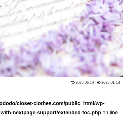
2023.06.14
2023.01.18
ododo/closet-clothes.com/public_html/wp-
s-with-nextpage-support/extended-toc.php
on line