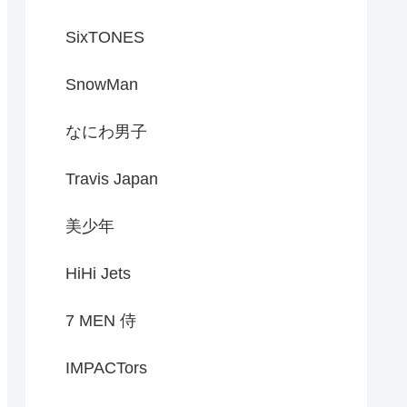
SixTONES
SnowMan
なにわ男子
Travis Japan
美少年
HiHi Jets
7 MEN 侍
IMPACTors