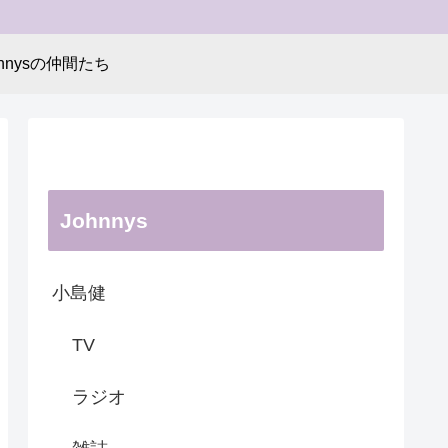
hnnysの仲間たち
Johnnys
小島健
TV
ラジオ