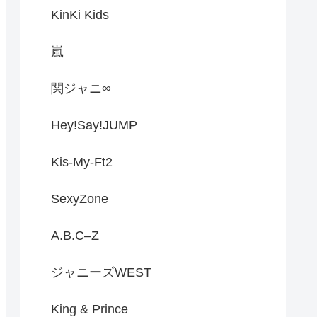
KinKi Kids
嵐
関ジャニ∞
Hey!Say!JUMP
Kis-My-Ft2
SexyZone
A.B.C–Z
ジャニーズWEST
King & Prince