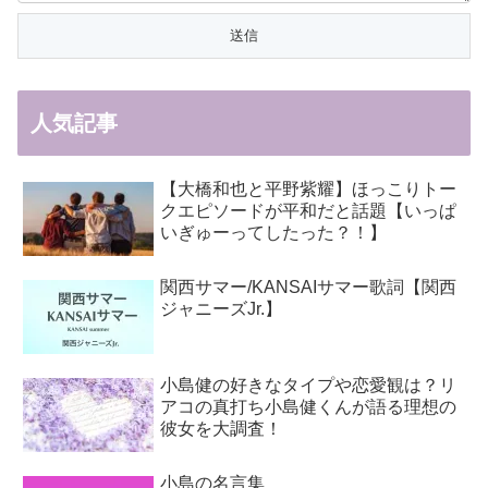
人気記事
【大橋和也と平野紫耀】ほっこりトー
クエピソードが平和だと話題【いっぱ
いぎゅーってしたった？！】
関西サマー/KANSAIサマー歌詞【関西
ジャニーズJr.】
小島健の好きなタイプや恋愛観は？リ
アコの真打ち小島健くんが語る理想の
彼女を大調査！
小島の名言集