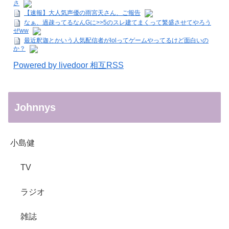
さ
【速報】大人気声優の雨宮天さん、ご報告
なぁ、過疎ってるなんGに>>5のスレ建てまくって繁盛させてやろう
ぜww
最近釈迦とかいう人気配信者がlolってゲームやってるけど面白いの
か？
Powered by livedoor 相互RSS
Johnnys
小島健
TV
ラジオ
雑誌