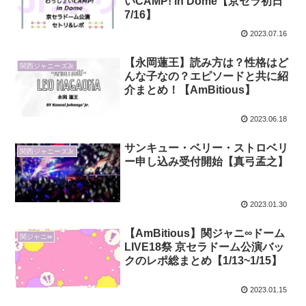
いCAMP! in Dome【京セラ初日
7/16】
2023.07.16
【永岡蓮王】読み方は？性格はど
関西ジャニーズJr.
んな子なの？エピソードと共に紹
介まとめ！【AmBitious】
2023.06.18
サンキュー・ベリー・ストロベリ
関西ジャニーズJr.
ー申し込み受付開始【真弓孟之】
2023.01.30
【AmBitious】関ジャニ∞ドーム
関ジャニ∞
LIVE18祭 京セラドーム公演バッ
クのレポ総まとめ【1/13~1/15】
2023.01.15