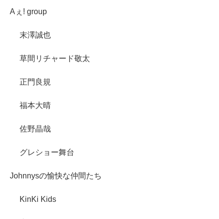
Aぇ! group
末澤誠也
草間リチャード敬太
正門良規
福本大晴
佐野晶哉
グレショー舞台
Johnnysの愉快な仲間たち
KinKi Kids