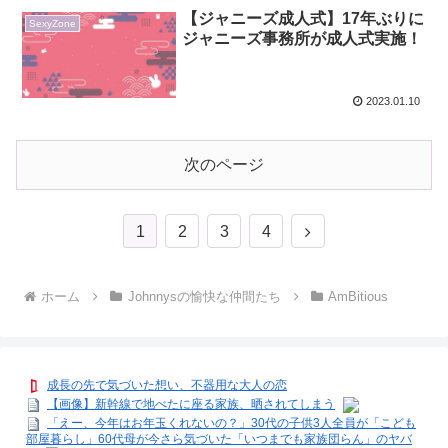
【ジャニーズ成人式】17年ぶりに
SexyZone
ジャニーズ事務所が成人式実施！
2023.01.10
次のページ
次
1
2
3
4
へ
ホーム
Johnnysの愉快な仲間たち
AmBitious
成長の先で気づいた想い、不器用な大人の恋
【画像】新幹線で地べたに座る家族、晒されてしまう
「えー、今年はお年玉くれないの？」30代の子供3人全員が「こども
部屋暮らし」60代母が今さら気づいた「いつまでも家族団らん」のヤバ