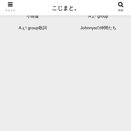
鬼才・小島健と愉快な仲間たちを独断と偏見でまとめます。
こじまと。
メニュー
検索
小島健
Aぇ! group
Aぇ! group歌詞
Johnnysの仲間たち