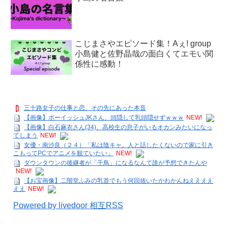
こじまさやエピソード集！Aぇ! group
小島健と佐野晶哉の面白くてエモい関
係性に感動！
三十路女子の仕事と恋、その先にあった本音
【画像】ボーイッシュJKさん、頭隠して乳頭隠せずｗｗｗ
NEW!
【画像】白石麻衣さん(34)、高校生の息子がいるオカンみたいになっ
てしまう
NEW!
女優・南沙良（２４）「私は陰キャ。人と話したくないので家に引き
こもってPCでアニメを観ていたい」
NEW!
ダウンタウンの後継者が「千鳥」になるなんて誰が予想できたんや
NEW!
【お宝画像】二階堂ふみの乳首でもう何回抜いたかわかんねええええ
ええ
NEW!
Powered by livedoor 相互RSS