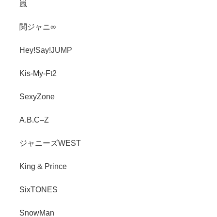
嵐
関ジャニ∞
Hey!Say!JUMP
Kis-My-Ft2
SexyZone
A.B.C–Z
ジャニーズWEST
King & Prince
SixTONES
SnowMan