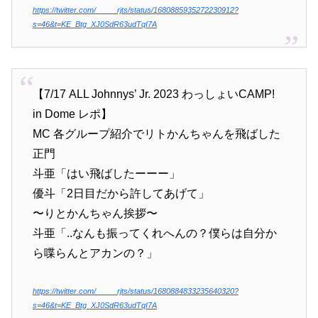
https://twitter.com/_____rjts/status/1680885935272230912?
s=46&t=KE_Btg_XJ0SdR63udTqI7A
【7/17 ALL Johnnys’ Jr. 2023 わっしょいCAMP!
in Dome レポ】
MC 各グループ紹介でリトかんちゃんを飛ばした
正門
斗亜「はい飛ばしたーーー」
優斗「2日目だから許してあげて」
〜りとかんちゃん挨拶〜
斗亜「..なんも振ってくれへんの？僕らは自分か
ら喋らんとアカンの？」
https://twitter.com/_____rjts/status/1680884833235640320?
s=46&t=KE_Btg_XJ0SdR63udTqI7A