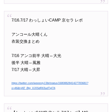
7/16.7/17 わっしょいCAMP 京セラ レポ
アンコール大晴くん
衣装交換まとめ
7/16 アンコ前半 大晴⇔大光
後半 大晴⇔風雅
7/17 大晴⇔大昇
https://twitter.com/weeesty13bt/status/1680882841427783681?
s=46&t=KE_Btg_XJ0SdR63udTqI7A