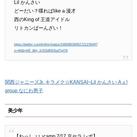
Lil かんさい
どーだい？喋ればlike a 漫才
西のKing of 王道アイドル
リトカンばーんざい！
https://twitter.com/tn4mr/status/1680883689172123649?
s=46&t=KE_Btg_XJ0SdR63udTqI7A
関西ジャニーズJr. キラメク☆KANSAI~Lil かんさい Aぇ!
group なにわ男子
美少年
【わっしょいcamp 7/17 京セラ レポ】