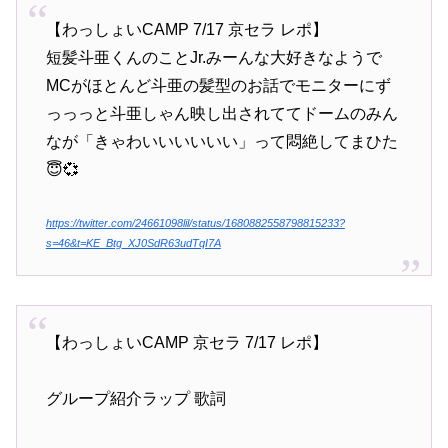
【わっしょいCAMP 7/17 京セラ レポ】
短髪斗亜くんのことJr.みーんな大好きなようで
MCがほとんど斗亜の髪型のお話でモニターにず
っっっと斗亜しゃん映し出されててドームのみん
なが「きゃわいいいいいい」って悶絶してまひた
😇💞
https://twitter.com/24661098lil/status/1680882558798815233?
s=46&t=KE_Btg_XJ0SdR63udTqI7A
【わっしょいCAMP 京セラ 7/17 レポ】
グループ紹介ラップ 歌詞