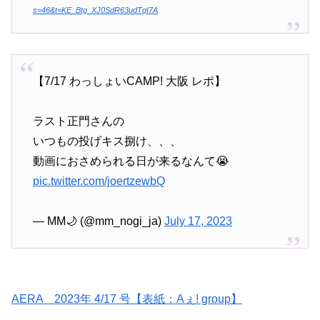
s=46&t=KE_Btg_XJ0SdR63udTqI7A
【7/17 わっしょいCAMP! 大阪 レポ】
ラスト正門さんの
いつもの投げキス捌け、、、
動画におさめられる日が来るなんて😭
pic.twitter.com/joertzewbQ
— MM🌙 (@mm_nogi_ja)
July 17, 2023
AERA 2023年 4/17 号【表紙：Aぇ! group】