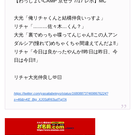
【わっしょいCAMP 京セラ 7/17 レポ】MC
大光「俺リチャくんと結構仲良いっすよ」
リチャ「………佐々木…くん？」
大光「裏でめっちゃ喋ってんじゃん‼️この人アン
ダルシア(憧れて)めちゃくちゃ間違えてんだよ‼️」
リチャ「今日は良かったやんか‼️昨日は昨日、今
日は今日‼️」
リチャ大光仲良し🫶🏻
https://twitter.com/yasaitabeteyo/status/1680887374698676224?
s=46&t=KE_Btg_XJ0SdR63udTqI7A