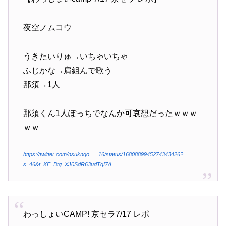
夜空ノムコウ
うきたいりゅ→いちゃいちゃ
ふじかな→肩組んで歌う
那須→1人
那須くん1人ぽっちでなんか可哀想だったｗｗｗ
ｗｗ
https://twitter.com/nsukngo___16/status/1680889945274343426?
s=46&t=KE_Btg_XJ0SdR63udTqI7A
わっしょいCAMP! 京セラ7/17 レポ