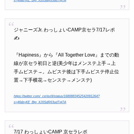
ジャニーズJr. わっしょいCAMP京セラ7/17レポ
✍️
『Hapiness』から『All Together Love』までの動
線が京セラ初日と逆(美少年はメンステ上手→上
手ムビステ→。ムビステ後は下手ムビステ停止位
置→下手横花→センステ→メンステ)
https://twitter.com/_cerise9/status/1680883452542091264?
s=46&t=KE_Btg_XJ0SdR63udTqI7A
7/17 わっしょいCAMP 京セラレポ