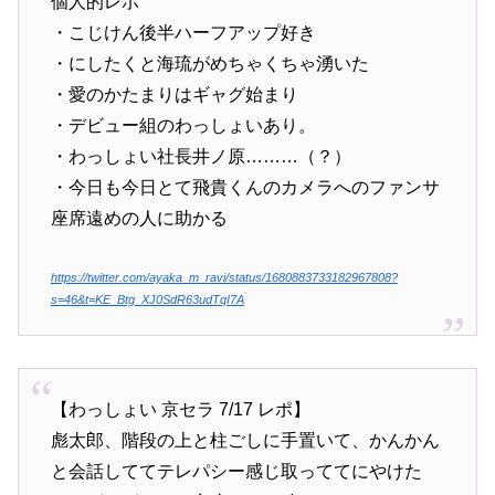
個人的レポ
・こじけん後半ハーフアップ好き
・にしたくと海琉がめちゃくちゃ湧いた
・愛のかたまりはギャグ始まり
・デビュー組のわっしょいあり。
・わっしょい社長井ノ原………（？）
・今日も今日とて飛貴くんのカメラへのファンサ
座席遠めの人に助かる
https://twitter.com/ayaka_m_ravi/status/1680883733182967808?
s=46&t=KE_Btg_XJ0SdR63udTqI7A
【わっしょい 京セラ 7/17 レポ】
彪太郎、階段の上と柱ごしに手置いて、かんかん
と会話しててテレパシー感じ取っててにやけた