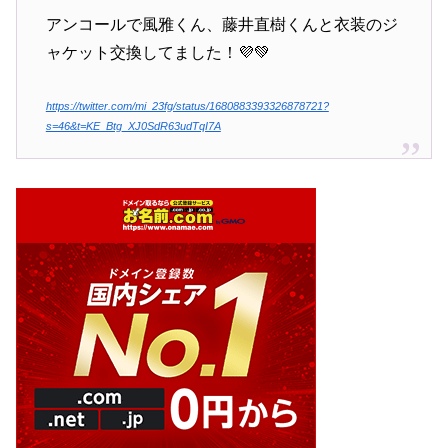
アンコールで風雅くん、藤井直樹くんと衣装のジ
ャケット交換してました！💜💚
https://twitter.com/mi_23fg/status/1680883393326878721?
s=46&t=KE_Btg_XJ0SdR63udTqI7A