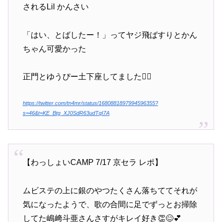
されるLil かんさい
「はい、とばしたー！」ってヤジ飛ばすりとかん
ちゃん可愛かった
正門とゆうぴー土下座してました🙇‍♂️
https://twitter.com/tn4mr/status/1680881897994596355?
s=46&t=KE_Btg_XJ0SdR63udTqI7A
【わっしょいCAMP 7/17 京セラ レポ】
ムビステの上に銀のやつたくさん落ちててそれが
気になったようで、歌の合間に足でずっとお掃除
してた嶋﨑斗亜さんさすがキレイ好き👏😊💕