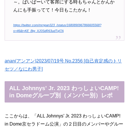
～。ばいばーいて客席にする時もちゃんとかんか
んにも手振ってて！今日もこたかん！
https://twitter.com/mrnpan323_/status/1680890967866605568?
s=46&t=KE_Btg_XJ0SdR63udTqI7A
anan(アンアン)2023/07/19号 No.2356 [自己肯定感のトリ
セツ／なにわ男子]
ALL Johnnys’ Jr. 2023 わっしょいCAMP!
in Domeグループ別（メンバー別）レポ
ここからは、「ALL Johnnys’ Jr. 2023 わっしょいCAMP!
in Dome京セラドーム公演」の２日目のメンバーやグルー