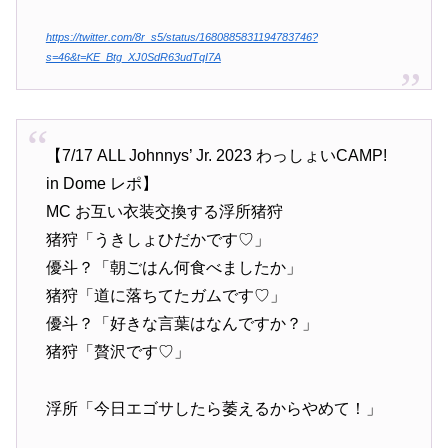
https://twitter.com/8r_s5/status/1680885831194783746?
s=46&t=KE_Btg_XJ0SdR63udTqI7A
【7/17 ALL Johnnys’ Jr. 2023 わっしょいCAMP!
in Dome レポ】
MC お互い衣装交換する浮所猪狩
猪狩「うきしょひだかです♡」
優斗？「朝ごはん何食べましたか」
猪狩「道に落ちてたガムです♡」
優斗？「好きな言葉はなんですか？」
猪狩「贅沢です♡」
浮所「今日エゴサしたら萎えるからやめて！」