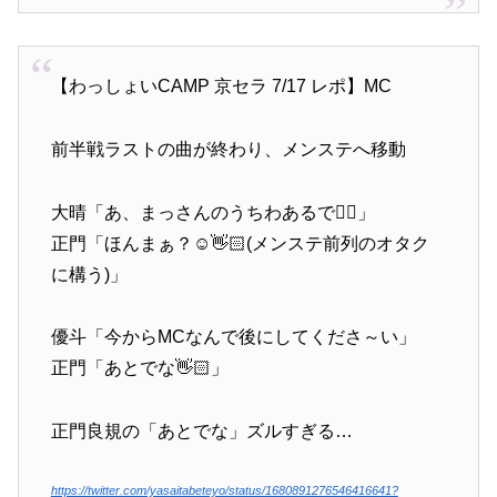
【わっしょいCAMP 京セラ 7/17 レポ】MC
前半戦ラストの曲が終わり、メンステへ移動
大晴「あ、まっさんのうちわあるで👉🏻」
正門「ほんまぁ？☺️👋🏻(メンステ前列のオタク
に構う)」
優斗「今からMCなんで後にしてくださ～い」
正門「あとでな👋🏻」
正門良規の「あとでな」ズルすぎる…
https://twitter.com/yasaitabeteyo/status/1680891276546416641?