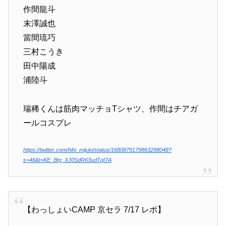
作間龍斗
末澤誠也
當間琉巧
三村こうき
田中陽成
浦陸斗
瑞稀くんは筋肉マッチョTシャツ、作間はチアガ
ールコスプレ
https://twitter.com/hihi_mijuki/status/1680879179863298048?
s=46&t=KE_Btg_XJ0SdR63udTqI7A
【わっしょいCAMP 京セラ 7/17 レポ】