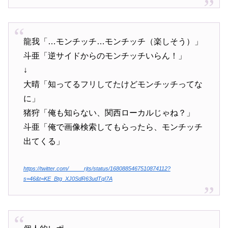
龍我「…モンチッチ…モンチッチ（楽しそう）」
斗亜「逆サイドからのモンチッチいらん！」
↓
大晴「知ってるフリしてたけどモンチッチってな
に」
猪狩「俺も知らない、関西ローカルじゃね？」
斗亜「俺で画像検索してもらったら、モンチッチ
出てくる」
https://twitter.com/_____rjts/status/1680885467510874112?
s=46&t=KE_Btg_XJ0SdR63udTqI7A