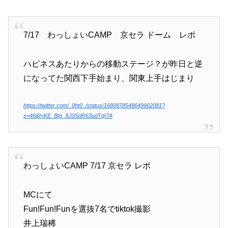
7/17 わっしょいCAMP 京セラ ドーム レポ
ハピネスあたりからの移動ステージ？が昨日と逆
になってた関西下手始まり、関東上手はじまり
https://twitter.com/_0ht0_/status/1680878548649902081?
s=46&t=KE_Btg_XJ0SdR63udTqI7A
わっしょいCAMP 7/17 京セラ レポ
MCにて
Fun!Fun!Funを選抜7名でtiktok撮影
井上瑞稀