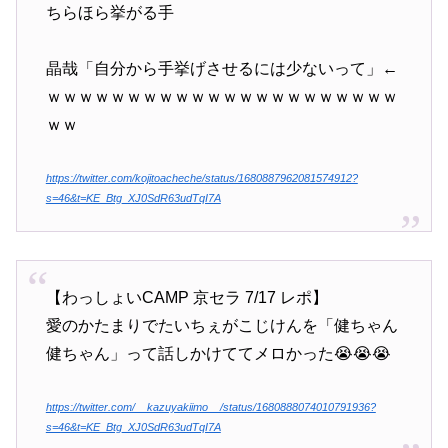
ちらほら挙がる手
晶哉「自分から手挙げさせるには少ないって」←
ｗｗｗｗｗｗｗｗｗｗｗｗｗｗｗｗｗｗｗｗｗｗ
ｗｗ
https://twitter.com/kojitoacheche/status/1680887962081574912?
s=46&t=KE_Btg_XJ0SdR63udTqI7A
【わっしょいCAMP 京セラ 7/17 レポ】
愛のかたまりでたいちぇがこじけんを「健ちゃん
健ちゃん」って話しかけててメロかった😭😭😭
https://twitter.com/__kazuyakiimo__/status/1680888074010791936?
s=46&t=KE_Btg_XJ0SdR63udTqI7A