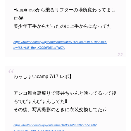
Happinessから乗るリフターの場所変わってまし
た😭
美少年下手からだったのに上手からになってた
https://twitter.com/ryugababubabu/status/1680882749991956480?
s=46&t=KE_Btg_XJ0SdR63udTqI7A
わっしょいcamp 7/17 レポ】
アンコ舞台裏煽りで藤井ちゃんと映ってるって後
ろでぴょんぴょんしてた‼️
その後、写真撮影のときに衣装交換してた🎶
https://twitter.com/fugpyon/status/1680882952929177600?
s=46&t=KE_Btg_XJ0SdR63udTqI7A