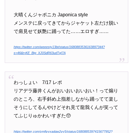
大晴くんジャポニカ Japonica style
メンステに戻ってきてからジャケット左だけ脱い
で肩見せて妖艶に踊ってた……エロすぎ……
https://twitter.com/weeesty13bt/status/1680883536163897344?
s=46&t=KE_Btg_XJ0SdR63udTqI7A
わっしょい 7/17 レポ
リアデラ藤井くんがおいおいおいおい！って煽り
のところ、右手斜め上指差しながら踊ってて楽し
そうにしてるんやけどそれ見て龍我くんが笑って
てふじりゅかわいすぎた🥺
https://twitter.com/ymfiyvxadqw2yv5/status/1680885397415677952?