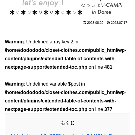
2023.08.20
2023.07.17
Warning
: Undefined array key 2 in
/home/dodododo/closet-clothes.com/public_html/wp-
content/plugins/extended-table-of-contents-with-
nextpage-support/extended-toc.php
on line
481
Warning
: Undefined variable $post in
/home/dodododo/closet-clothes.com/public_html/wp-
content/plugins/extended-table-of-contents-with-
nextpage-support/extended-toc.php
on line
377
もくじ