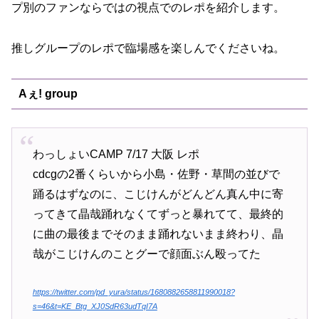
プ別のファンならではの視点でのレポを紹介します。
推しグループのレポで臨場感を楽しんでくださいね。
Aぇ! group
わっしょいCAMP 7/17 大阪 レポ
cdcgの2番くらいから小島・佐野・草間の並びで
踊るはずなのに、こじけんがどんどん真ん中に寄
ってきて晶哉踊れなくてずっと暴れてて、最終的
に曲の最後までそのまま踊れないまま終わり、晶
哉がこじけんのことグーで顔面ぶん殴ってた
https://twitter.com/pd_yura/status/1680882658811990018?
s=46&t=KE_Btg_XJ0SdR63udTqI7A