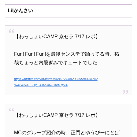
Lilかんさい
【わっしょいCAMP 京セラ 7/17 レポ】
Fun! Fun! Fun!を最後センステで踊ってる時、拓
哉ちょっと内股ぎみでキュートでした
https://twitter.com/tn4mr/status/1680882006958415874?
s=46&t=KE_Btg_XJ0SdR63udTqI7A
【わっしょいCAMP 京セラ 7/17 レポ】
MCのグループ紹介の時、正門とゆうぴーにとば