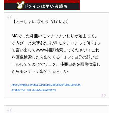
【わっしょい 京セラ 7/17 レポ】
MCでまた斗亜のモンチッチいじりが始まって、
ゆうぴーと大晴あたりが｢モンチッチって何？｣っ
て言い出してwww斗亜｢検索してください！これ
を画像検索したら出てくる！｣って自分の顔アピ
ールしててまじでワロタ、斗亜自身を画像検索し
たらモンチッチ出てくるらしい
https://twitter.com/toa_rb/status/1680883640887287809?
s=46&t=KE_Btg_XJ0SdR63udTqI7A