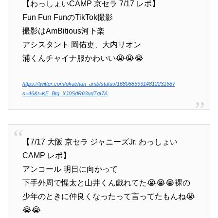
【わっしょいCAMP 京セラ 7/17 レポ】
Fun Fun FunのTikTok撮影
撮影はAmBitious河下楽
アシスタント 岡佑吏、大内リオン
浦くんチャイナ服かわいい😭😭😭
https://twitter.com/okachan_amb/status/1680885331481223168?
s=46&t=KE_Btg_XJ0SdR63udTqI7A
【7/17 大阪 京セラ ジャニーズJr. わっしょい
CAMP レポ】
アンコール 明日に向かって
下手外周で惺太と山井くん戯れてた😭😭😭裸の
少年のときに仲良くなったって言ってたもんね😭
😭😭