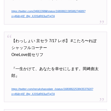
https://twitter.com/24661098lil/status/1680882138588274689?
s=46&t=KE_Btg_XJ0SdR63udTqI7A
【わっしょい 京セラ 7/17 レポ】 #こたろ〜れぽ
シャッフルコーナー
OneLove前セリフ
『一生かけて、あなたを幸せにします。岡﨑彪太
郎』
https://twitter.com/nerukohasodate_/status/1680882253843537920?
s=46&t=KE_Btg_XJ0SdR63udTqI7A