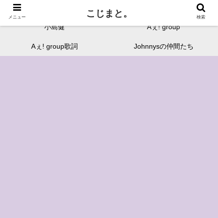
鬼才・小島健と愉快な仲間たちを独断と偏見でまとめます。
こじまと。
メニュー
検索
小島健
Aぇ! group
Aぇ! group歌詞
Johnnysの仲間たち