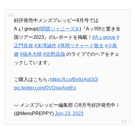
好評発売中メンズプレッピー8月号では
Aぇ! group(
#関西ジャニーズJr
.)『Aッ!!!!!!と驚き全
国ツアー2023』のレポートを掲載！
#Aぇgroup
#
正門良規
#末澤誠也
#草間リチャード敬太
#小島
健
#福本大晴
#佐野晶哉
のライブでのヘアをチェ
ックしています。
ご購入はこちら↓
https://t.co/Bx9zAgGfJI
pic.twitter.com/DVDswAvpEo
— メンズプレッピー編集部 ◎8月号好評発売中！
(@MensPREPPY)
July 23, 2023