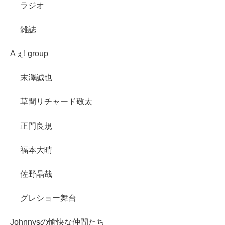
ラジオ
雑誌
Aぇ! group
末澤誠也
草間リチャード敬太
正門良規
福本大晴
佐野晶哉
グレショー舞台
Johnnysの愉快な仲間たち