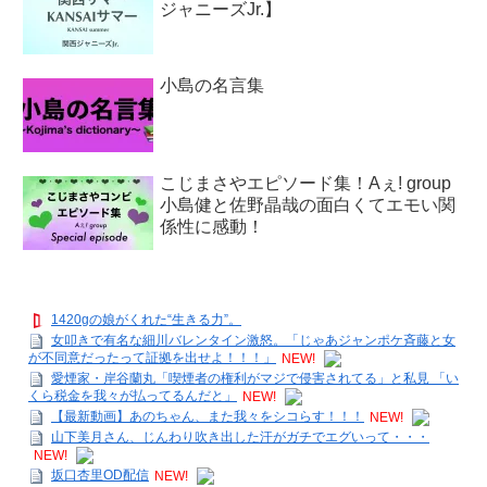
ジャニーズJr.】
小島の名言集
こじまさやエピソード集！Aぇ! group
小島健と佐野晶哉の面白くてエモい関
係性に感動！
1420gの娘がくれた“生きる力”。
女叩きで有名な細川バレンタイン激怒。「じゃあジャンポケ斉藤と女
が不同意だったって証拠を出せよ！！！」
NEW!
愛煙家・岸谷蘭丸「喫煙者の権利がマジで侵害されてる」と私見 「い
くら税金を我々が払ってるんだと」
NEW!
【最新動画】あのちゃん、また我々をシコらす！！！
NEW!
山下美月さん、じんわり吹き出した汗がガチでエグいって・・・
NEW!
坂口杏里OD配信
NEW!