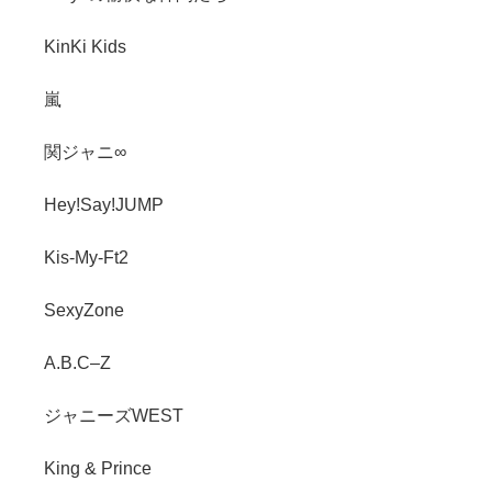
KinKi Kids
嵐
関ジャニ∞
Hey!Say!JUMP
Kis-My-Ft2
SexyZone
A.B.C–Z
ジャニーズWEST
King & Prince