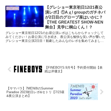
【グレショー東京初日12/21夜公
Aぇ! group
演レポ】①Aぇ! groupのガチネバ
が2日目のグローブ座はいかに？
【THE GREATEST SHOW-NEN
舞台】見学に桐山くん！？
グレショー東京初日12/21のお昼公演レポはこちらからチェックして
みてください！お昼公演に引き続き、夜公演も愉快な笑い声が響いた
グレショー東京公演2日目！観劇したみんなのレポを集めてみまし
た。日替わりコーナーやネタ披露などレポの内容も盛りだ...
【FINEBOYS:9月号】予約受付開始【表
紙は岸優太】
【サマパラ】7MEN侍のSummer
Paradise 2023初日レポ&セトリ【7/23昼
&夜公演まとめ】