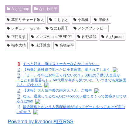
Aぇ! group
なにわ男子
草間リチャード敬太
こじまと
小島健
岸優太
レギュラーモデル
なにわ男子
メンズプレッピー
正門良規
メンズMen’s PREPPY
佐野晶哉
Aぇ! group
福本大晴
末澤誠也
高橋恭平
ずっと好き。俺はストーカーなんかじゃない。
【画像】新幹線で地べたに座る家族、晒されてしまう
「えー、今年はお年玉くれないの？」30代の子供3人全員が
「こども部屋暮らし」60代母が今さら気づいた「いつまでも家族団
らん」のヤバさ
【速報】大人気声優の雨宮天さん、ご報告
なぁ、過疎ってるなんGに>>5のスレ建てまくって繁盛させてや
ろうぜww
最近釈迦とかいう人気配信者がlolってゲームやってるけど面白
いのか？
Powered by livedoor 相互RSS