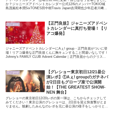
か？ジャニーズアドベントカレンダー公式12/6のメンバーTOKIO城
島茂嵐松本潤SixTONES田中樹Travis Japan吉澤閑也少年忍者川﨑皇
輝黒田光輝檜山光成Boys...
【正門良規】ジャニーズアドベン
Aぇ! group
トカレンダーに真打ち登場！【リ
アコ爆発】
ジャニーズアドベントカレンダーにAぇ! group・正門良規がついに登
場！リアコ爆発な正門良規くんに胸キュンすること間違いなしです！
Johnny's FAMILY CLUB Advent Calendar｜正門良規からのクリスマ
ス動画&直筆...
【グレショー東京初日12/21昼公
Aぇ! group
演レポ】①Aぇ! groupのガチネバ
が2日目もグローブ座で公演開
始！【THE GREATEST SHOW-
NEN 舞台】
グレショーの東京初日12/20レポの第一弾は、こちからチェックして
みてください！東京公演のグレショーは、2日目を迎え快進撃がとま
りません。観劇したみんなのレポを元に昼公演の様子をしっかりとま
とめていきます！【グレショー ガチネバ 東京 12...