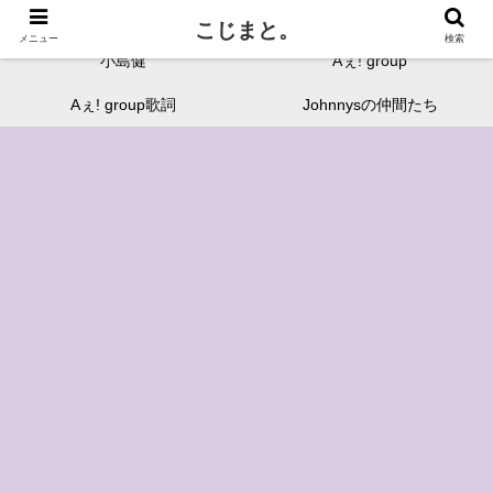
鬼才・小島健と愉快な仲間たちを独断と偏見でまとめます。
こじまと。
メニュー
検索
小島健
Aぇ! group
Aぇ! group歌詞
Johnnysの仲間たち