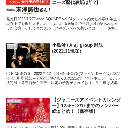
ニーズ歴代表紙は誰?】
発売日2023/1/27Dance SQUARE vol.54ダンスを始めた小学１年生～
現在までを振り返る。Johnnys’ Jr.徹底解剖で当時(2018)語られなか
った心境、そして今のグループやダンスへの想いとはーー。 (ads...
小島健 / Aぇ! group 雑誌
小島健
(2022.11現在）
① FINEBOYS 2022年 12 月号FINEBOYS(ファインボーイズ) 2022
年 12 月号 雑誌 – 2022/11/9小島くんの記念すべきレギュラーモデル
決定号！発売前からモデル決定の予告がされており、注目度は抜群で
す。小島...
【ジャニーズアドベントカレンダ
KinKi Kids
ー】12/6〜12/11までのメンバー
総まとめ！【保存版】
アドベントカレンダーは毎日12:00に更新！推しはもう登場しました