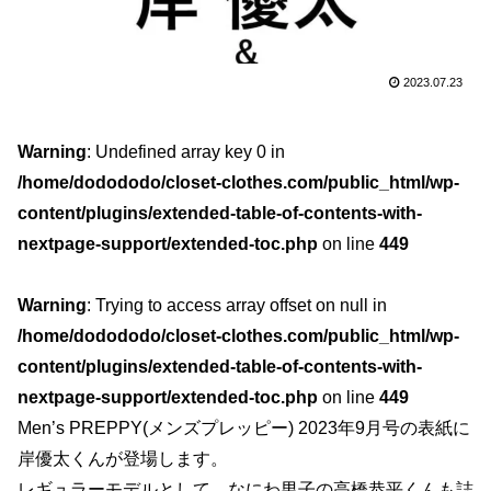
2023.07.23
Warning
: Undefined array key 0 in
/home/dodododo/closet-clothes.com/public_html/wp-
content/plugins/extended-table-of-contents-with-
nextpage-support/extended-toc.php
on line
449
Warning
: Trying to access array offset on null in
/home/dodododo/closet-clothes.com/public_html/wp-
content/plugins/extended-table-of-contents-with-
nextpage-support/extended-toc.php
on line
449
Men’s PREPPY(メンズプレッピー) 2023年9月号の表紙に
岸優太くんが登場します。
レギュラーモデルとして、なにわ男子の高橋恭平くんも誌