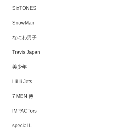
SixTONES
SnowMan
なにわ男子
Travis Japan
美少年
HiHi Jets
7 MEN 侍
IMPACTors
special L