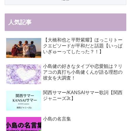
人気記事
【大橋和也と平野紫耀】ほっこりトー
クエピソードが平和だと話題【いっぱ
いぎゅーってしたった？！】
小島健の好きなタイプや恋愛観は？リ
アコの真打ち小島健くんが語る理想の
彼女を大調査！
関西サマー/KANSAIサマー歌詞【関西
ジャニーズJr.】
小島の名言集