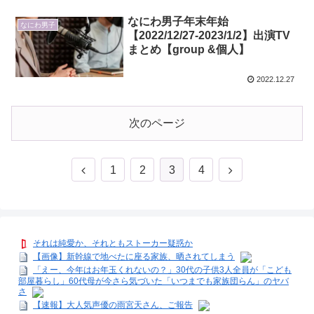
なにわ男子年末年始
なにわ男子
【2022/12/27-2023/1/2】出演TV
まとめ【group &個人】
2022.12.27
次のページ
前
次
1
2
3
4
へ
へ
それは純愛か、それともストーカー疑惑か
【画像】新幹線で地べたに座る家族、晒されてしまう
「えー、今年はお年玉くれないの？」30代の子供3人全員が「こども
部屋暮らし」60代母が今さら気づいた「いつまでも家族団らん」のヤバ
さ
【速報】大人気声優の雨宮天さん、ご報告