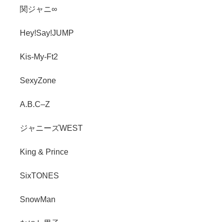
関ジャニ∞
Hey!Say!JUMP
Kis-My-Ft2
SexyZone
A.B.C–Z
ジャニーズWEST
King & Prince
SixTONES
SnowMan