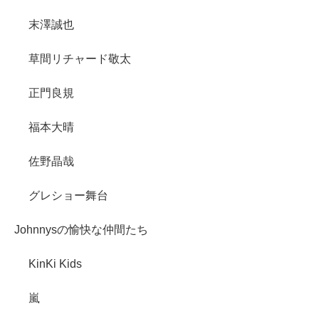
末澤誠也
草間リチャード敬太
正門良規
福本大晴
佐野晶哉
グレショー舞台
Johnnysの愉快な仲間たち
KinKi Kids
嵐