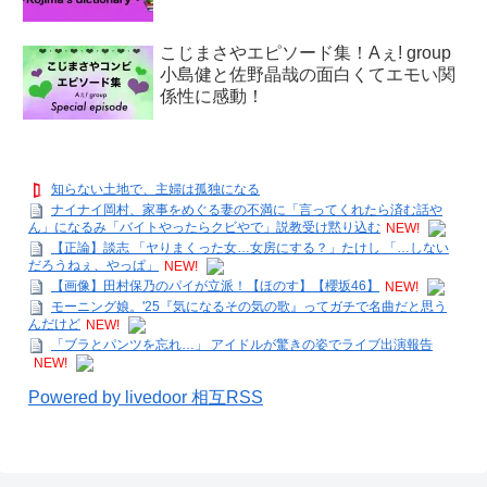
こじまさやエピソード集！Aぇ! group
小島健と佐野晶哉の面白くてエモい関
係性に感動！
知らない土地で、主婦は孤独になる
ナイナイ岡村、家事をめぐる妻の不満に「言ってくれたら済む話や
ん」になるみ「バイトやったらクビやで」説教受け黙り込む
NEW!
【正論】談志 「ヤりまくった女…女房にする？」たけし 「…しない
だろうねぇ、やっぱ」
NEW!
【画像】田村保乃のパイが立派！【ほのす】【櫻坂46】
NEW!
モーニング娘。'25『気になるその気の歌』ってガチで名曲だと思う
んだけど
NEW!
「ブラとパンツを忘れ…」 アイドルが驚きの姿でライブ出演報告
NEW!
Powered by livedoor 相互RSS