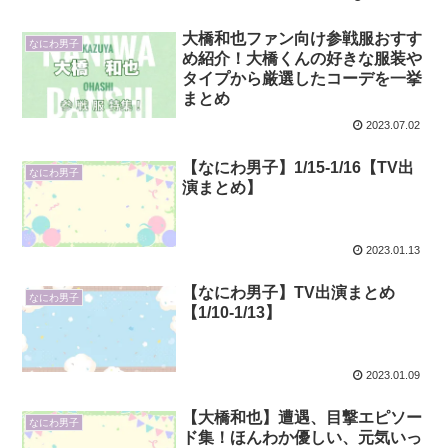
大橋和也ファン向け参戦服おすす
なにわ男子
め紹介！大橋くんの好きな服装や
タイプから厳選したコーデを一挙
まとめ
2023.07.02
【なにわ男子】1/15-1/16【TV出
なにわ男子
演まとめ】
2023.01.13
【なにわ男子】TV出演まとめ
なにわ男子
【1/10-1/13】
2023.01.09
【大橋和也】遭遇、目撃エピソー
なにわ男子
ド集！ほんわか優しい、元気いっ