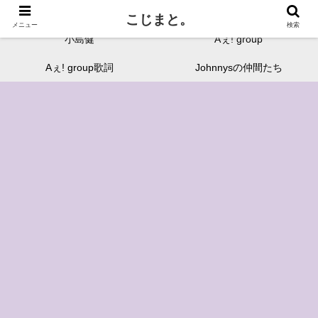
鬼才・小島健と愉快な仲間たちを独断と偏見でまとめます。
こじまと。
メニュー
検索
小島健
Aぇ! group
Aぇ! group歌詞
Johnnysの仲間たち