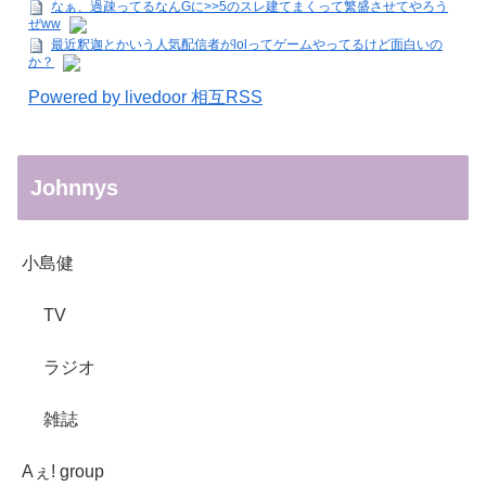
なぁ、過疎ってるなんGに>>5のスレ建てまくって繁盛させてやろう
ぜww
最近釈迦とかいう人気配信者がlolってゲームやってるけど面白いの
か？
Powered by livedoor 相互RSS
Johnnys
小島健
TV
ラジオ
雑誌
Aぇ! group