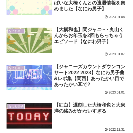
ぱいな大橋くんとの遭遇情報を集
めました【なにわ男子】
2023.01.08
【大橋和也】関ジャニ∞・丸山く
なにわ男子
んからお年玉を2回もらっちゃう
エピソード【なにわ男子】
2023.01.07
【ジャニーズカウントダウンコン
なにわ男子
サート2022-2023】なにわ男子曲
&レポ集【関西】あったかい目で
あったかい耳で?
2023.01.01
【紅白】遅刻した大橋和也と大泉
なにわ男子
洋の絡みがかわいすぎる
2022.12.31