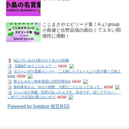
こじまさやエピソード集！Aぇ! group
小島健と佐野晶哉の面白くてエモい関
係性に感動！
悩んでいるのは私だけ？夫との距離
【議論】ゆうこりんって･･･
NEW!
元ジャンポケ斎藤メンバー、二人殺したクルド人より罰が重くて炎上
www
NEW!
聖人ヒカキン熊本地震に200万寄付w
NEW!
新内眞衣さん、やはり妖艶、大変なことになってるって...
NEW!
ジャンポケ斉藤「同意があったんです。本当です。信じて下さい」
←何でこの主張が通らないの？
NEW!
Powered by livedoor 相互RSS