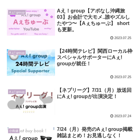
Aえ！group【アポなし沖縄旅
Aぇ! group
03】お会計で大モメ..誰やズルし
たやつ〜【Aぇちゅーぶ】 short
も更新。
2023.07.25
【24時間テレビ】関西ローカル枠
Aぇ! group
スペシャルサポーターにAぇ!
groupが就任！
2023.07.25
【ネプリーグ】7/31（月）放送回
Aぇ! group
にAぇ! groupが出演決定！
2023.07.24
7/24（月）発売のAぇ! group掲載
小島健
雑誌まとめ！お見逃しなく！