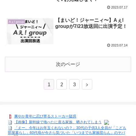
2023.07.17
【まいど！ジャーニィ〜】Aぇ!
Aぇ! group
groupが7/23放送回に出演予定！
2023.07.14
次のページ
次
1
2
3
へ
爽やか青年に忍び寄るストーカー疑惑
【画像】新幹線で地べたに座る家族、晒されてしまう
「えー、今年はお年玉くれないの？」30代の子供3人全員が「こども
部屋暮らし」60代母が今さら気づいた「いつまでも家族団らん」のヤバ