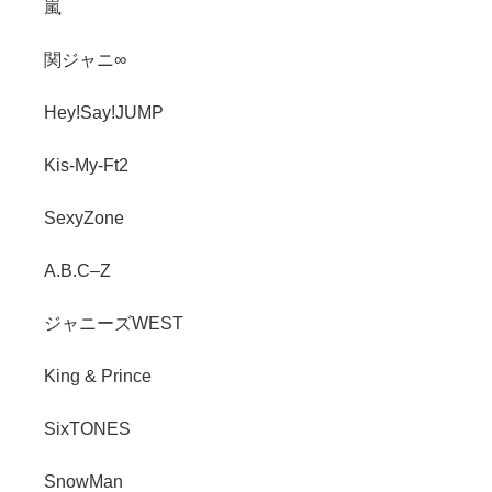
嵐
関ジャニ∞
Hey!Say!JUMP
Kis-My-Ft2
SexyZone
A.B.C–Z
ジャニーズWEST
King & Prince
SixTONES
SnowMan