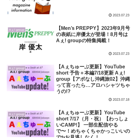
2023.07.23
【Men’s PREPPY】2023年9月号
Aぇ! group
の表紙に岸優太が登場！8月号は
Aぇ! groupの特集掲載！
2023.07.23
【Aぇちゅーぶ更新】YouTube
Aぇ! group
short 予告＋本編7/18更新 Aぇ!
group【アポなし沖縄旅02】沖縄
って言ったら…アロハシャツちゃ
うの!?
2023.07.18
【Aぇちゅーぶ更新】YouTube
Aぇ! group
short 7/17（月・祝）【わっしょ
いCAMP!】 一部生配信やる
で〜！めちゃくちゃかっこいいの
で✨お見逃しなく！