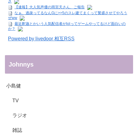
さ
【速報】大人気声優の雨宮天さん、ご報告
なぁ、過疎ってるなんGに>>5のスレ建てまくって繁盛させてやろう
ぜww
最近釈迦とかいう人気配信者がlolってゲームやってるけど面白いの
か？
Powered by livedoor 相互RSS
Johnnys
小島健
TV
ラジオ
雑誌