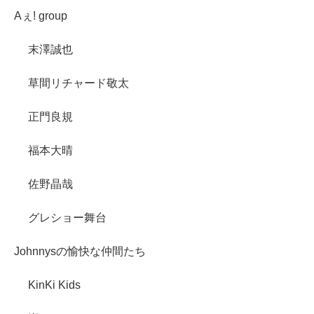
Aぇ! group
末澤誠也
草間リチャード敬太
正門良規
福本大晴
佐野晶哉
グレショー舞台
Johnnysの愉快な仲間たち
KinKi Kids