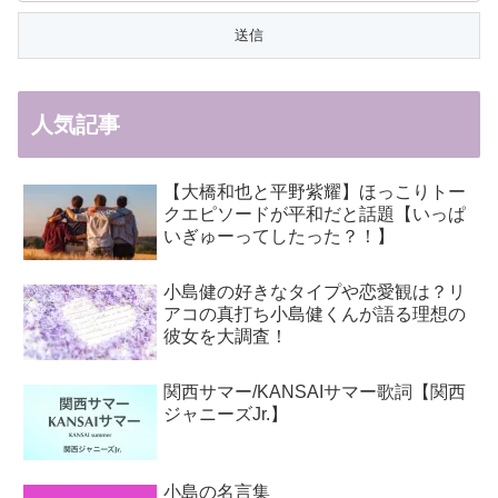
人気記事
【大橋和也と平野紫耀】ほっこりトー
クエピソードが平和だと話題【いっぱ
いぎゅーってしたった？！】
小島健の好きなタイプや恋愛観は？リ
アコの真打ち小島健くんが語る理想の
彼女を大調査！
関西サマー/KANSAIサマー歌詞【関西
ジャニーズJr.】
小島の名言集