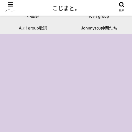
鬼才・小島健と愉快な仲間たちを独断と偏見でまとめます。
こじまと。
メニュー
検索
小島健
Aぇ! group
Aぇ! group歌詞
Johnnysの仲間たち